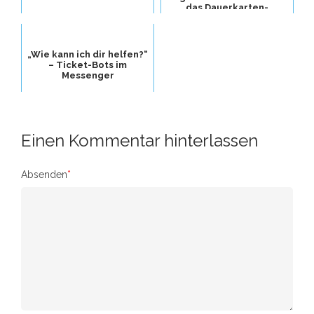
das Dauerkarten-
Ticketing der Veolia
Tower...
„Wie kann ich dir helfen?“
– Ticket-Bots im
Messenger
Einen Kommentar hinterlassen
Absenden
*