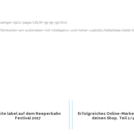
ssenger-1920/page/16176–59-59–59.html
/fahrkarten-am-automaten-mit-intelligenz-und-hoher-usability/detailIdea/oebb-ti
ite label auf dem Reeperbahn
Erfolgreiches Online-Marke
Festival 2017
deinen Shop. Teil 1/