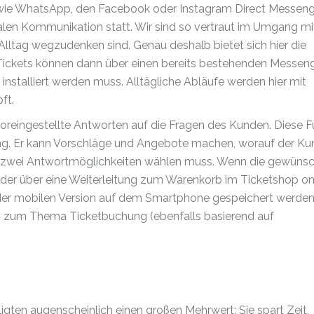
wie WhatsApp, den Facebook oder Instagram Direct Messeng
italen Kommunikation statt. Wir sind so vertraut im Umgang mi
Alltag wegzudenken sind. Genau deshalb bietet sich hier die
 Tickets können dann über einen bereits bestehenden Messen
nstalliert werden muss. Alltägliche Abläufe werden hier mit
ft.
voreingestellte Antworten auf die Fragen des Kunden. Diese F
tung. Er kann Vorschläge und Angebote machen, worauf der K
n zwei Antwortmöglichkeiten wählen muss. Wenn die gewüns
oder über eine Weiterleitung zum Warenkorb im Ticketshop on
 der mobilen Version auf dem Smartphone gespeichert werden
en zum Thema Ticketbuchung (ebenfalls basierend auf
igten augenscheinlich einen großen Mehrwert: Sie spart Zeit,