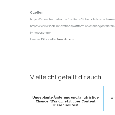
Quellen:
https://www.herthabsc.de/de/fans/ticketbot-facebook-me
https://www.ioeb-innovationsplattform.at/challenges/detail
im-messenger
Header Bildquelle:
freepik.com
Vielleicht gefällt dir auch:
Ungeplante Änderung und langfristige
wh
Chance: Was du jetzt über Content
wissen solltest