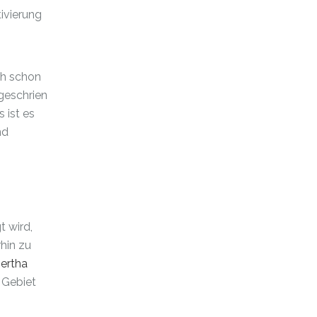
tivierung
uch schon
geschrien
 ist es
nd
 wird,
rhin zu
ertha
 Gebiet