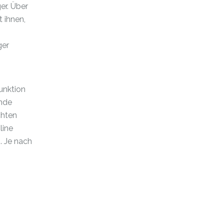
er. Über
t ihnen,
ger
unktion
unde
chten
line
. Je nach