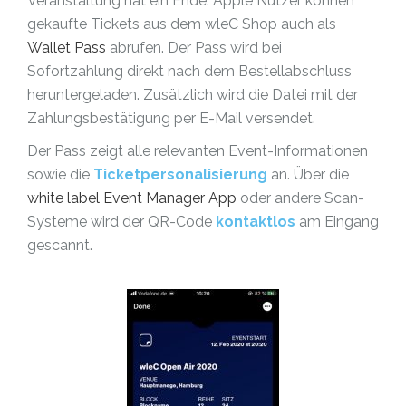
Veranstaltung hat ein Ende: Apple Nutzer können
gekaufte Tickets aus dem wleC Shop auch als
Wallet Pass
abrufen. Der Pass wird bei
Sofortzahlung
direkt nach dem Bestellabschluss
heruntergeladen. Zusätzlich wird die Datei mit der
Zahlungsbestätigung per E-Mail versendet.
Der Pass zeigt alle relevanten Event-Informationen
sowie die
Ticketpersonalisierung
an. Über die
white label Event Manager App
oder andere Scan-
Systeme wird der QR-Code
kontaktlos
am Eingang
gescannt
.