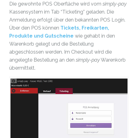
Die gewohnte POS Oberfläche wird vom
simply-pay
Kassensystem im Tab “Ticketing” geladen. Die
Anmeldung erfolgt über den bekannten POS Login.
Über den POS können
Tickets, Freikarten,
Produkte und Gutscheine
wie gehabt in den
Warenkorb gelegt und die Bestellung
abgeschlossen werden. Im Checkout wird die
angelegte Bestellung an den
simply-pay
Warenkorb
übermittelt.