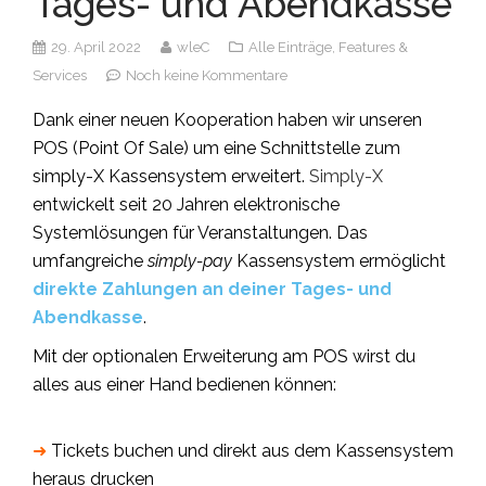
Tages- und Abendkasse
29. April 2022
wleC
Alle Einträge,
Features &
Services
Noch keine Kommentare
Dank einer neuen Kooperation haben wir unseren
POS (Point Of Sale) um eine Schnittstelle zum
simply-X
Kassensystem erweitert.
Simply-X
entwickelt seit 20 Jahren elektronische
Systemlösungen für Veranstaltungen. Das
umfangreiche
simply-pay
Kassensystem ermöglicht
direkte Zahlungen an deiner Tages- und
Abendkasse
.
Mit der optionalen Erweiterung am POS wirst du
alles aus einer Hand bedienen können:
➜
Tickets buchen und direkt aus dem Kassensystem
heraus drucken