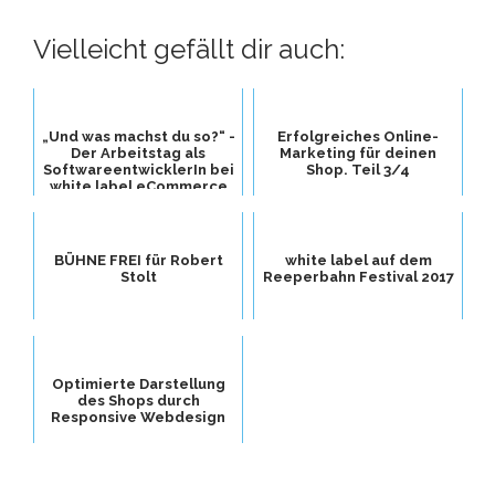
Vielleicht gefällt dir auch:
„Und was machst du so?“ -
Erfolgreiches Online-
Der Arbeitstag als
Marketing für deinen
SoftwareentwicklerIn bei
Shop. Teil 3/4
white label eCommerce
BÜHNE FREI für Robert
white label auf dem
Stolt
Reeperbahn Festival 2017
Optimierte Darstellung
des Shops durch
Responsive Webdesign