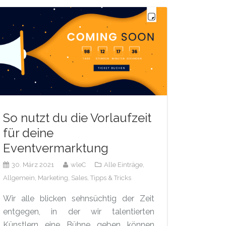
So nutzt du die Vorlaufzeit
für deine
Eventvermarktung
30. März 2021
wleC
Alle Einträge,
Allgemein,
Marketing,
Sales,
Tipps & Tricks
Wir alle blicken sehnsüchtig der Zeit
entgegen, in der wir talentierten
Künstlern eine Bühne geben können