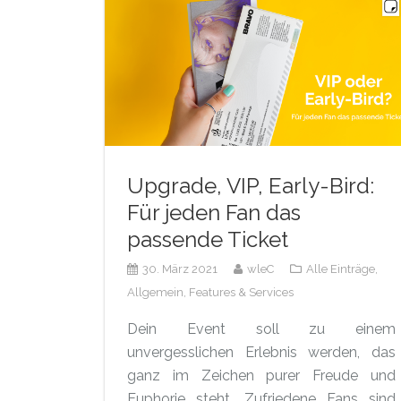
Upgrade, VIP, Early-Bird:
Für jeden Fan das
passende Ticket
30. März 2021
wleC
Alle Einträge,
Allgemein,
Features & Services
Dein Event soll zu einem
unvergesslichen Erlebnis werden, das
ganz im Zeichen purer Freude und
Euphorie steht. Zufriedene Fans sind