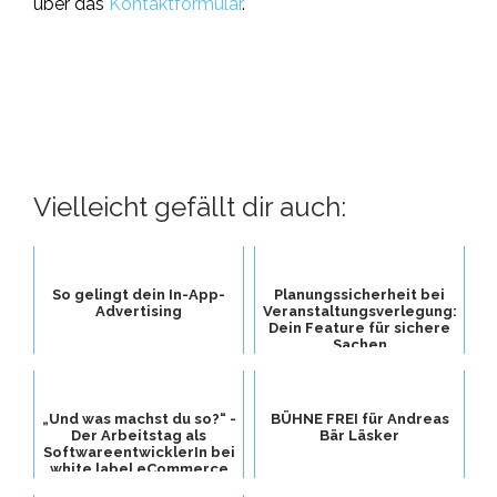
über das
Kontaktformular
.
Vielleicht gefällt dir auch:
So gelingt dein In-App-
Planungssicherheit bei
Advertising
Veranstaltungsverlegung:
Dein Feature für sichere
Sachen
„Und was machst du so?“ -
BÜHNE FREI für Andreas
Der Arbeitstag als
Bär Läsker
SoftwareentwicklerIn bei
white label eCommerce