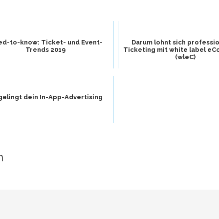
d-to-know: Ticket- und Event-
Darum lohnt sich professi
Trends 2019
Ticketing mit white label 
(wleC)
gelingt dein In-App-Advertising
n