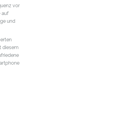
quenz vor
 auf
lge und
ierten
it diesem
ufriedene
martphone