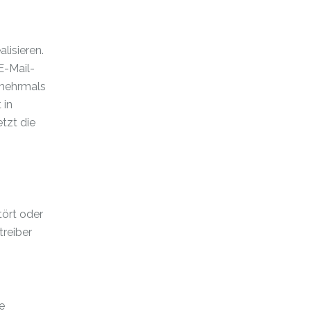
lisieren.
E-Mail-
r mehrmals
 in
tzt die
tört oder
treiber
e