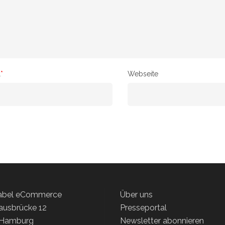
l
*
Webseite
label eCommerce
Über uns
ausbrücke 12
Presseportal
 Hamburg
Newsletter abonnieren