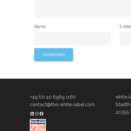
Name
*
E-Mai
+49 (0) 40 6969 1160
white 
contact@the-white-label.com
Stadth
20355
LinkedIn Profil
Instagram Profil
Facebook Profil