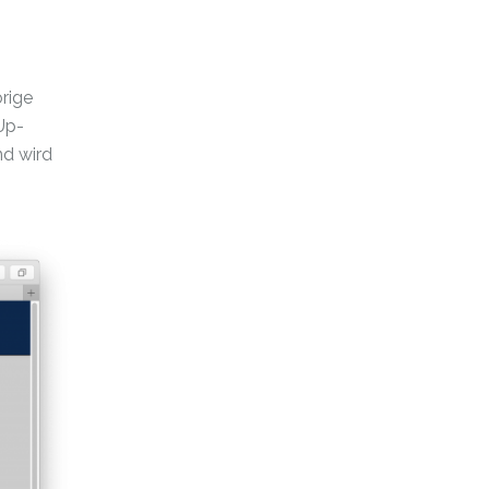
rige
Up-
nd wird