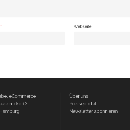
l
*
Webseite
label eCommerce
Über uns
ausbrücke 12
Presseportal
 Hamburg
Newsletter abonnieren