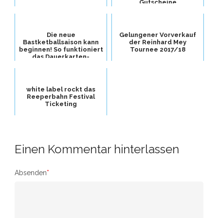
Gutscheine
Die neue
Gelungener Vorverkauf
Bastketballsaison kann
der Reinhard Mey
beginnen! So funktioniert
Tournee 2017/18
das Dauerkarten-
Ticketing der Veolia
Tower...
white label rockt das
Reeperbahn Festival
Ticketing
Einen Kommentar hinterlassen
Absenden
*