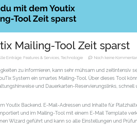
x Mailing-Tool Zeit sparst
lle Einträge,
Features & Services,
Technologie
Noch keine Kommenta
igkeiten zu informieren, kann sehr mühsam und zeitintensiv s
ouTix System ein smartes Mailing-Tool. Über dieses Tool kön
altungshinweise und Dauerkarten-Reservierungslinks, schnell
 im Youtix Backend. E-Mail-Adressen und Inhalte für Platzhalt
portiert und im Mailing-Tool mit einem E-Mail Template verk
einen Wizard geführt und kann so alle Einstellungen und Prüf