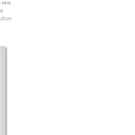
 eine
ei
Button