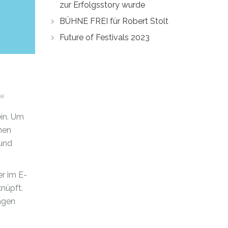
zur Erfolgsstory wurde
BÜHNE FREI für Robert Stolt
Future of Festivals 2023
re
ein. Um
nen
 und
er im E-
nüpft.
ungen