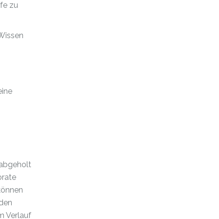
ufe zu
 Wissen
eine
 abgeholt
orate
 können
 den
m Verlauf