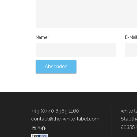
Name
*
E-Mai
+49 (0) 40 6969 1160
white 
contact@the-white-label.com
Stadth
20355
LinkedIn Profil
Instagram Profil
Facebook Profil