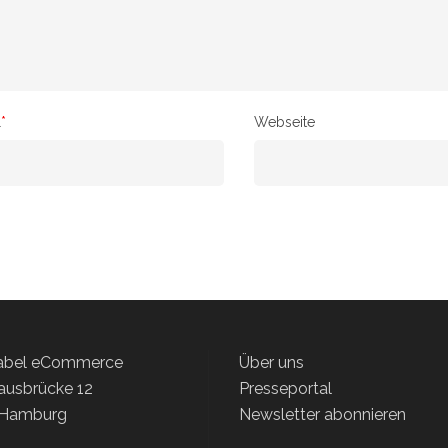
l
*
Webseite
label eCommerce
Über uns
ausbrücke 12
Presseportal
 Hamburg
Newsletter abonnieren