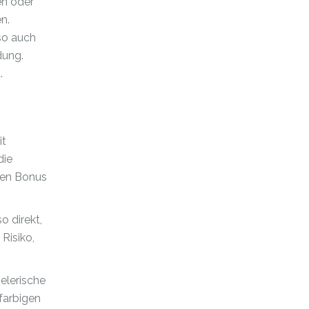
en oder
n.
so auch
dung.
.
it
die
chen Bonus
o direkt,
Risiko,
elerische
farbigen