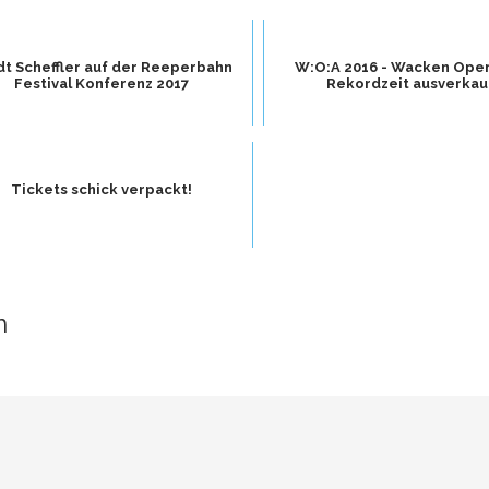
dt Scheffler auf der Reeperbahn
W:O:A 2016 - Wacken Open 
Festival Konferenz 2017
Rekordzeit ausverkau
Tickets schick verpackt!
n