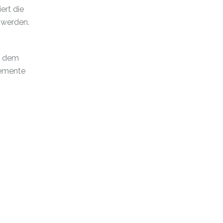
ert die
 werden.
it dem
lemente