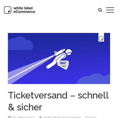
Ticketversand – schnell
& sicher
16. März 2015
white label eCommerce
Alle