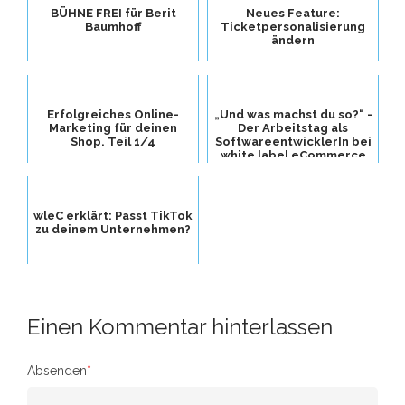
BÜHNE FREI für Berit
Neues Feature:
Baumhoff
Ticketpersonalisierung
ändern
Erfolgreiches Online-
„Und was machst du so?“ -
Marketing für deinen
Der Arbeitstag als
Shop. Teil 1/4
SoftwareentwicklerIn bei
white label eCommerce
wleC erklärt: Passt TikTok
zu deinem Unternehmen?
Einen Kommentar hinterlassen
Absenden
*