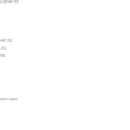
Daher ist
ker zu
 zu
nis
ilen-sales-