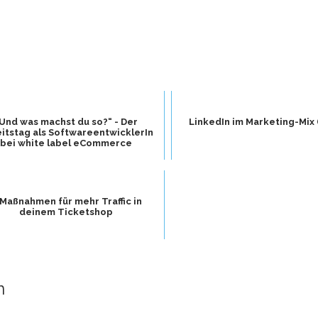
Und was machst du so?“ - Der
LinkedIn im Marketing-Mix (
itstag als SoftwareentwicklerIn
bei white label eCommerce
 Maßnahmen für mehr Traffic in
deinem Ticketshop
n