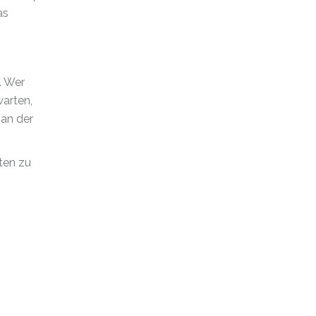
as
. Wer
warten,
 an der
ten zu