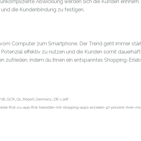
e unkomplizierte Abwicklung werden sich die Kunden erinnern. 
en und die Kundenbindung zu festigen.
 vom Computer zum Smartphone. Der Trend geht immer stär
 Potenzial effektiv zu nutzen und die Kunden somit dauerhaft
den zufrieden, indem du ihnen ein entspanntes Shopping-Erleb
5/18_GCR_Q1_Report_Germany_DE-1.pdf
-first-zu-app-first-haendler-mit-shopping-apps-erzielen-47-prozent-ihrer-mob