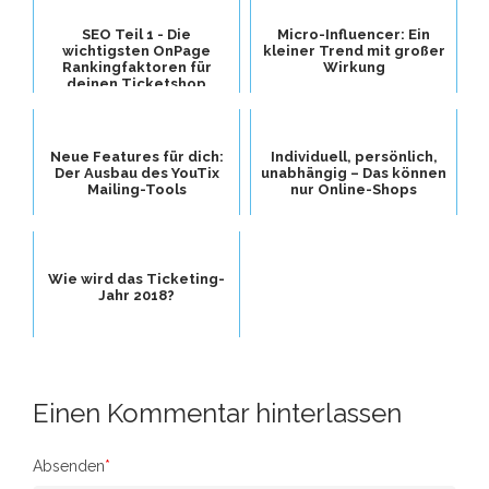
SEO Teil 1 - Die
Micro-Influencer: Ein
wichtigsten OnPage
kleiner Trend mit großer
Rankingfaktoren für
Wirkung
deinen Ticketshop
Neue Features für dich:
Individuell, persönlich,
Der Ausbau des YouTix
unabhängig – Das können
Mailing-Tools
nur Online-Shops
Wie wird das Ticketing-
Jahr 2018?
Einen Kommentar hinterlassen
Absenden
*