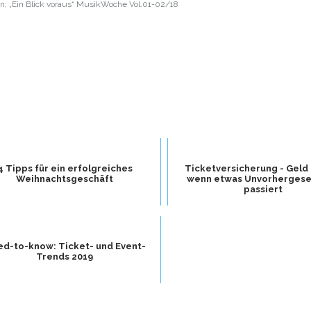
 „Ein Blick voraus“ MusikWoche Vol.01-02/18
4 Tipps für ein erfolgreiches
Ticketversicherung - Geld
Weihnachtsgeschäft
wenn etwas Unvorherges
passiert
d-to-know: Ticket- und Event-
Trends 2019