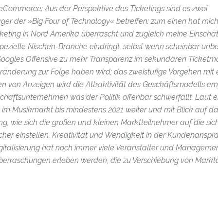
l eCommerce: Aus der Perspektive des Ticketings sind es zwei
r der »Big Four of Technology« betreffen: zum einen hat mic
keting in Nord Amerika überrascht und zugleich meine Einschä
spezielle Nischen-Branche eindringt, selbst wenn scheinbar unb
Googles Offensive zu mehr Transparenz im sekundären Ticketma
eränderung zur Folge haben wird; das zweistufige Vorgehen mit 
ten von Anzeigen wird die Attraktivität des Geschäftsmodells em
tschaftsunternehmen was der Politik offenbar schwerfällt. Laut e
m Musikmarkt bis mindestens 2021 weiter und mit Blick auf da
g, wie sich die großen und kleinen Marktteilnehmer auf die sic
er einstellen. Kreativität und Wendigkeit in der Kundenanspr
Digitalisierung hat noch immer viele Veranstalter und Managem
e Überraschungen erleben werden, die zu Verschiebung von Markt