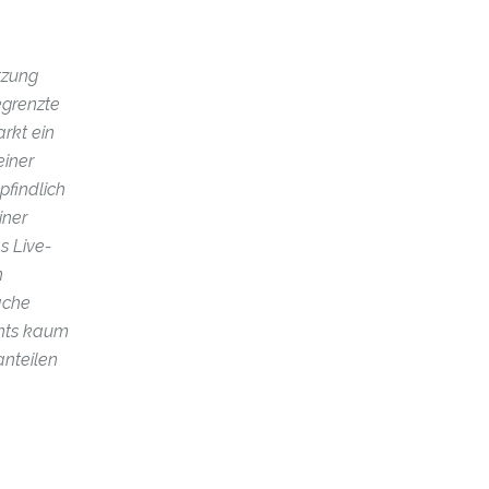
h
tzung
egrenzte
rkt ein
einer
pfindlich
iner
s Live-
h
ache
ents kaum
anteilen