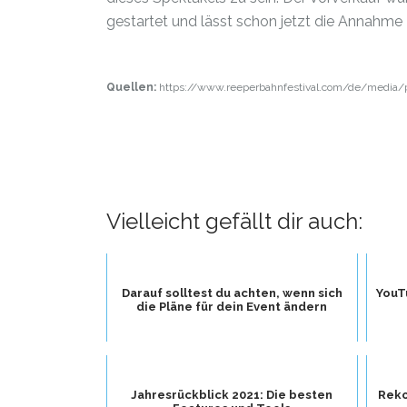
gestartet und lässt schon jetzt die Annahme 
Quellen:
https://www.reeperbahnfestival.com/de/media/p
Vielleicht gefällt dir auch:
Darauf solltest du achten, wenn sich
YouT
die Pläne für dein Event ändern
Jahresrückblick 2021: Die besten
Reko