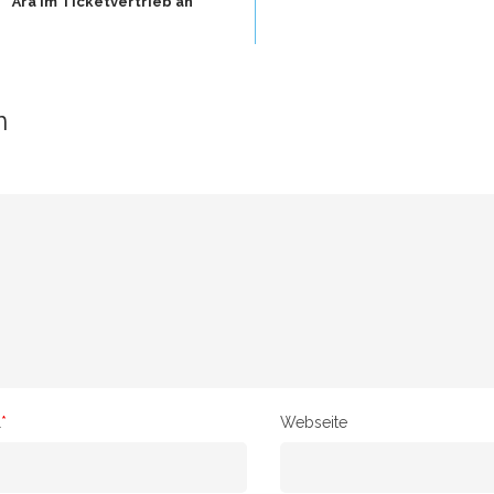
Ära im Ticketvertrieb an
n
l
*
Webseite