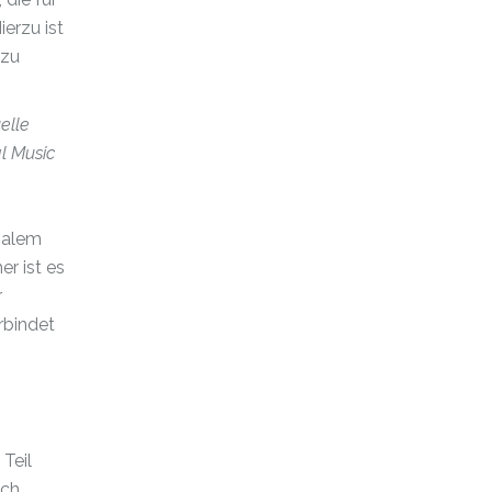
erzu ist
 zu
elle
al Music
ialem
r ist es
r
rbindet
Teil
ich