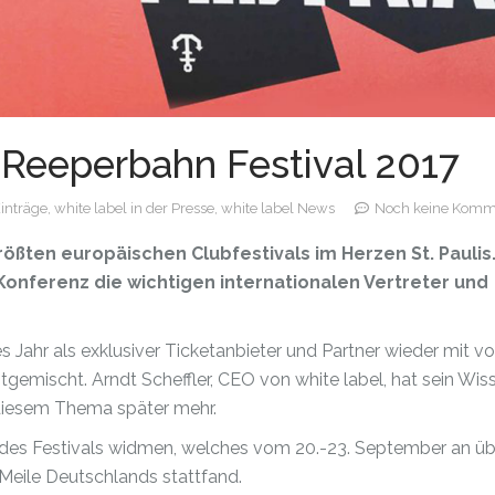
 Reeperbahn Festival 2017
Einträge,
white label in der Presse,
white label News
Noch keine Komm
rößten europäischen Clubfestivals im Herzen St. Pauli
 Konferenz die wichtigen internationalen Vertreter und
s Jahr als exklusiver Ticketanbieter und Partner wieder mit v
itgemischt. Arndt Scheffler, CEO von white label, hat sein Wis
diesem Thema später mehr.
des Festivals widmen, welches vom 20.-23. September an üb
Meile Deutschlands stattfand.