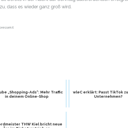
zu, dass es wieder ganz groß wird.
ressekit
ube „Shopping-Ads“: Mehr Traffic
wleC erklärt: Passt TikTok z
in deinem Online-Shop
Unternehmen?
rdmeister THW Kiel bricht neue