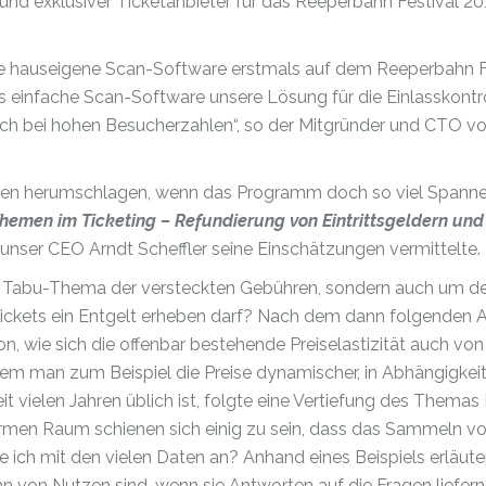
er und exklusiver Ticketanbieter für das Reeperbahn Festival 20
nsere hauseigene Scan-Software erstmals auf dem Reeperbahn F
ls einfache Scan-Software unsere Lösung für die Einlasskontr
auch bei hohen Besucherzahlen“, so der Mitgründer und CTO v
iten herumschlagen, wenn das Programm doch so viel Spann
hemen im Ticketing – Refundierung von Eintrittsgeldern und
r unser CEO Arndt Scheffler seine Einschätzungen vermittelte.
he Tabu-Thema der versteckten Gebühren, sondern auch um d
ickets ein Entgelt erheben darf? Nach dem dann folgenden 
, wie sich die offenbar bestehende Preiselastizität auch von
 dem man zum Beispiel die Preise dynamischer, in Abhängigkeit
eit vielen Jahren üblich ist, folgte eine Vertiefung des Themas
warmen Raum schienen sich einig zu sein, dass das Sammeln v
e ich mit den vielen Daten an? Anhand eines Beispiels erläute
 von Nutzen sind, wenn sie Antworten auf die Fragen liefern,