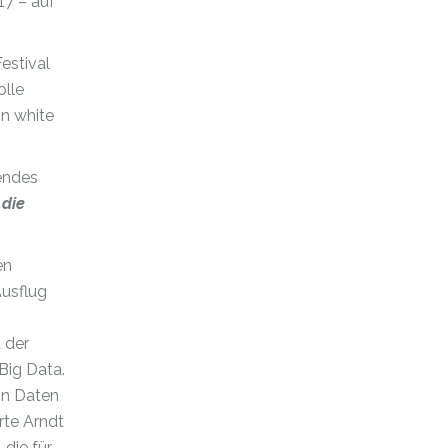
17 – auf
estival
olle
on white
endes
 die
en
Ausflug
 der
 Big Data.
on Daten
rte Arndt
 die für