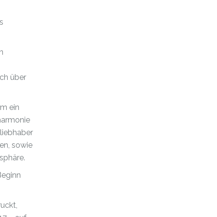
s
n
uch über
um ein
lharmonie
liebhaber
en, sowie
sphäre.
Beginn
uckt,