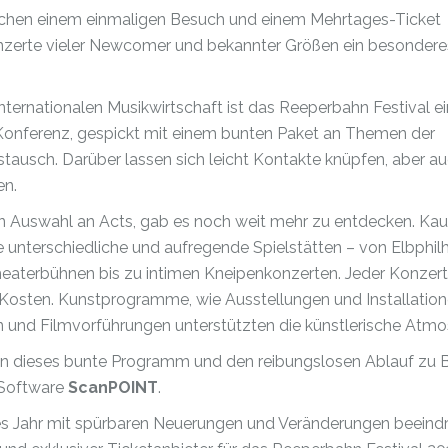
wischen einem einmaligen Besuch und einem Mehrtages-Ticket
Konzerte vieler Newcomer und bekannter Größen ein besondere
 internationalen Musikwirtschaft ist das Reeperbahn Festival ei
nde Konferenz, gespickt mit einem bunten Paket an Themen der
tausch. Darüber lassen sich leicht Kontakte knüpfen, aber a
en.
en Auswahl an Acts, gab es noch weit mehr zu entdecken. Ka
ele unterschiedliche und aufregende Spielstätten – von Elbphi
aterbühnen bis zu intimen Kneipenkonzerten. Jeder Konzert
 Kosten. Kunstprogramme, wie Ausstellungen und Installation
und Filmvorführungen unterstützten die künstlerische Atmo
t in dieses bunte Programm und den reibungslosen Ablauf zu 
r Software
ScanPOINT
.
es Jahr mit spürbaren Neuerungen und Veränderungen beeindr