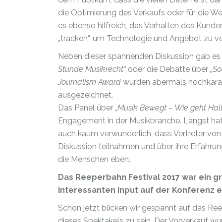
die Optimierung des Verkaufs oder für die W
es ebenso hilfreich, das Verhalten des Kunde
„tracken“, um Technologie und Angebot zu ve
Neben dieser spannenden Diskussion gab es n
Stunde Musikrecht“
oder die Debatte über
„So
Journalism Award
wurden abermals hochkarätig
ausgezeichnet.
Das Panel über
„Musik Bewegt – Wie geht Hal
Engagement in der Musikbranche. Längst hat 
auch kaum verwunderlich, dass Vertreter vo
Diskussion teilnahmen und über ihre Erfahru
die Menschen eben.
Das Reeperbahn Festival 2017 war ein gr
interessanten Input auf der Konferenz e
Schon jetzt blicken wir gespannt auf das Ree
dieses Spektakels zu sein. Der Vorverkauf wu