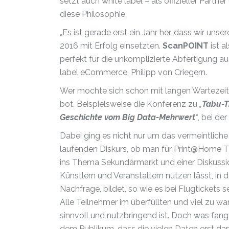
setzt auch white label – als offizieller Partn
diese Philosophie.
„Es ist gerade erst ein Jahr her, dass wir u
2016 mit Erfolg einsetzten.
ScanPOINT
ist a
perfekt für die unkomplizierte Abfertigung 
label eCommerce, Philipp von Criegern.
Wer mochte sich schon mit langen Warteze
bot. Beispielsweise die Konferenz zu
„
Tabu-T
Geschichte vom Big Data-Mehrwert
“
, bei de
Dabei ging es nicht nur um das vermeintlic
laufenden Diskurs, ob man für Print@Home T
ins Thema Sekundärmarkt und einer Diskussion
Künstlern und Veranstaltern nutzen lässt, in
Nachfrage, bildet, so wie es bei Flugtickets s
Alle Teilnehmer im überfüllten und viel zu 
sinnvoll und nutzbringend ist. Doch was fang
dem Publikum, dass die vielen Daten erst dann