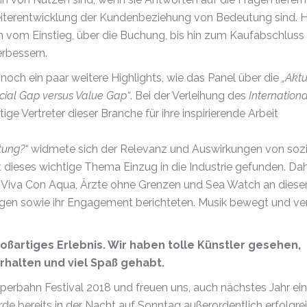
eiterentwicklung der Kundenbeziehung von Bedeutung sind. Hi
n vom Einstieg, über die Buchung, bis hin zum Kaufabschluss
rbessern.
och ein paar weitere Highlights, wie das Panel über die
„Aktu
cial Gap versus Value Gap“
. Bei der Verleihung des
Internation
e Vertreter dieser Branche für ihre inspirierende Arbeit
tung?“
widmete sich der Relevanz und Auswirkungen von soz
dieses wichtige Thema Einzug in die Industrie gefunden. Dahe
n Viva Con Aqua, Ärzte ohne Grenzen und Sea Watch an diese
ngen sowie ihr Engagement berichteten. Musik bewegt und ve
oßartiges Erlebnis. Wir haben tolle Künstler gesehen,
rhalten und viel Spaß gehabt.
perbahn Festival 2018 und freuen uns, auch nächstes Jahr ein 
rde bereits in der Nacht auf Sonntag außerordentlich erfolgre