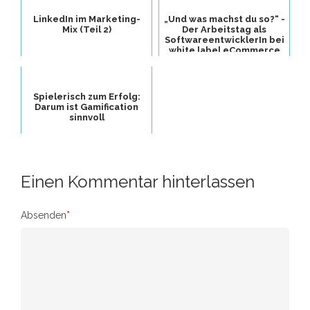
LinkedIn im Marketing-
„Und was machst du so?“ -
Mix (Teil 2)
Der Arbeitstag als
SoftwareentwicklerIn bei
white label eCommerce
Spielerisch zum Erfolg:
Darum ist Gamification
sinnvoll
Einen Kommentar hinterlassen
Absenden
*