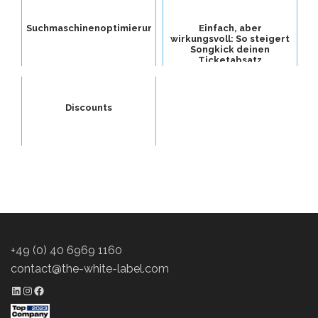
Suchmaschinenoptimierung
Einfach, aber
wirkungsvoll: So steigert
Songkick deinen
Ticketabsatz
Discounts
+49 (0) 40 6969 1160
contact@the-white-label.com
LinkedIn Profil
Instagram Profil
Facebook Profil