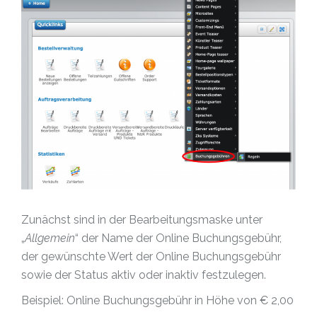
Zunächst sind in der Bearbeitungsmaske unter
„
Allgemein
“ der Name der Online Buchungsgebühr,
der gewünschte Wert der Online Buchungsgebühr
sowie der Status aktiv oder inaktiv festzulegen.
Beispiel: Online Buchungsgebühr in Höhe von € 2,00