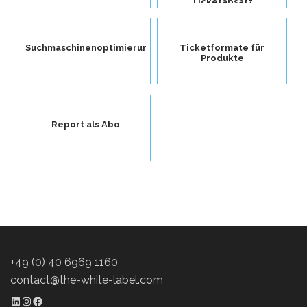
Ticketabsatz
Suchmaschinenoptimierung
Ticketformate für
Produkte
Report als Abo
+49 (0) 40 6969 1160
contact@the-white-label.com
LinkedIn Profil
Instagram Profil
Facebook Profil