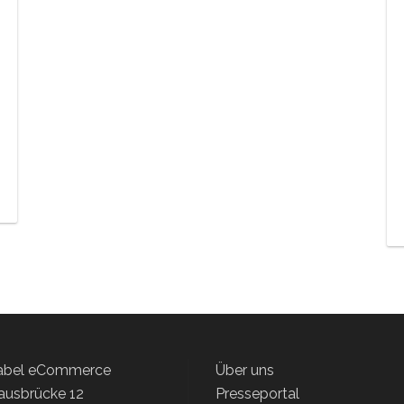
label eCommerce
Über uns
ausbrücke 12
Presseportal