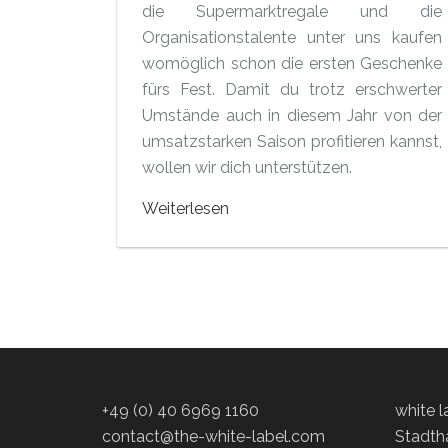
die Supermarktregale und die
Organisationstalente unter uns kaufen
womöglich schon die ersten Geschenke
fürs Fest. Damit du trotz erschwerter
Umstände auch in diesem Jahr von der
umsatzstarken Saison profitieren kannst,
wollen wir dich unterstützen.
Weiterlesen
+49 (0) 40 6969 1160
white 
contact@the-white-label.com
Stadth