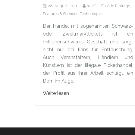
28. August 2021
wleC
Alle Einträge,
Features & Services,
Technologie
Der Handel mit sogenannten Schwarz-
oder Zweitmarkttickets ist ein
millionenschweres Geschäft und sorgt
nicht nur bei Fans für Enttäuschung.
Auch Veranstaltern, Händlern und
Künstlern ist der illegale Tickethandel,
der Profit aus ihrer Arbeit schlägt, ein
Dorn im Auge.
Weiterlesen