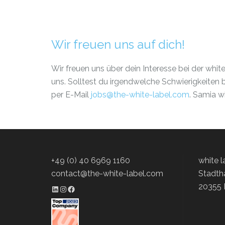
Wir freuen uns auf dich!
Wir freuen uns über dein Interesse bei der w
uns. Solltest du irgendwelche Schwierigkeiten
per E-Mail
jobs@the-white-label.com
.
Samia wi
+49 (0) 40 6969 1160
white 
contact@the-white-label.com
Stadth
20355
LinkedIn Profil
Instagram Profil
Facebook Profil