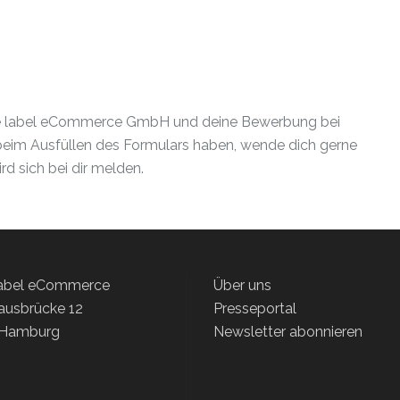
hite label eCommerce GmbH und deine Bewerbung bei
 beim Ausfüllen des Formulars haben, wende dich gerne
rd sich bei dir melden.
label eCommerce
Über uns
ausbrücke 12
Presseportal
 Hamburg
Newsletter abonnieren