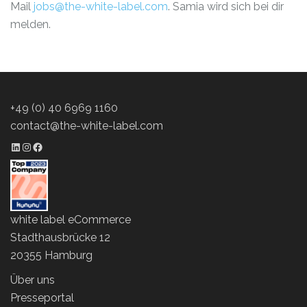
Mail
jobs@the-white-label.com
.
Samia wird sich bei dir
melden.
+49 (0) 40 6969 1160
contact@the-white-label.com
LinkedIn Profil
Instagram Profil
Facebook Profil
white label eCommerce
Stadthausbrücke 12
20355 Hamburg
Über uns
Presseportal