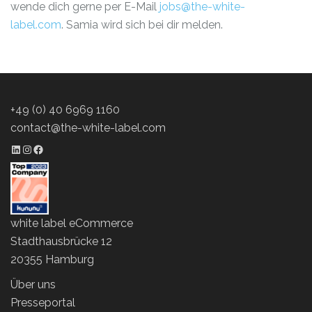
wende dich gerne per E-Mail
jobs@the-white-
label.com
.
Samia wird sich bei dir melden.
+49 (0) 40 6969 1160
contact@the-white-label.com
LinkedIn Profil
Instagram Profil
Facebook Profil
white label eCommerce
Stadthausbrücke 12
20355 Hamburg
Über uns
Presseportal