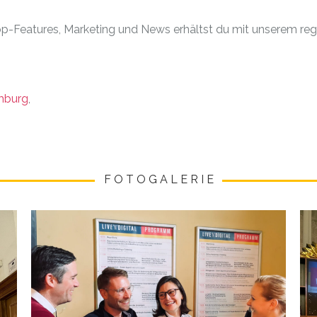
op-Features, Marketing und News erhältst du mit unserem reg
burg
,
F O T O G A L E R I E