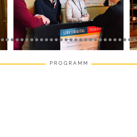
P R O G R A M M