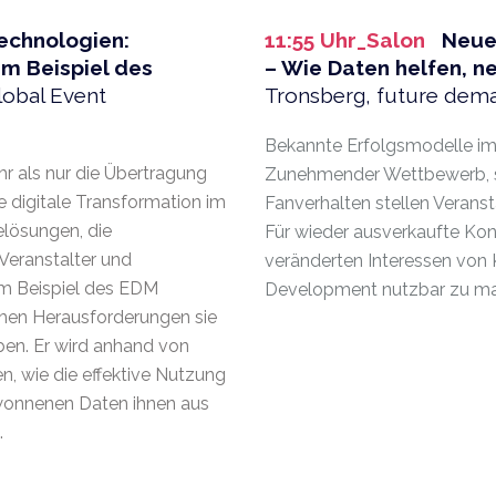
echnologien:
11:55 Uhr_Salon
Neue
am Beispiel des
– Wie Daten helfen, 
lobal Event
Tronsberg, future dem
Bekannte Erfolgsmodelle im 
hr als nur die Übertragung
Zunehmender Wettbewerb, s
e digitale Transformation im
Fanverhalten stellen Verans
elösungen, die
Für wieder ausverkaufte Konze
Veranstalter und
veränderten Interessen von 
am Beispiel des EDM
Development nutzbar zu m
chen Herausforderungen sie
haben. Er wird anhand von
n, wie die effektive Nutzung
ewonnenen Daten ihnen aus
.